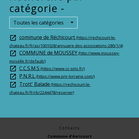
catégorie -
Toutes les catégories
commune de Réchicourt
open_in_new
(https://rechicourt-le-
chateau.fr/fr/as/1001028/annuaire-des-associations-280/1/4)
COMMUNE de MOUSSEY
open_in_new
(http://www.moussey-
moselle.fr/default/)
C.C.S.M.S
open_in_new
(https://www.cc-sms.fr/)
P.N.R.L
open_in_new
(https://www.pnr-lorraine.com/)
Trott' Balade
open_in_new
(https://rechicourt-le-
chateau.fr/fr/rb/2244478/reserver)
Contacts
Commune d’Avricourt