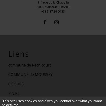
111 rue de la Chapelle
57810 Avricourt - FRANCE
+33 3 87 24 60 33
Liens
commune de Réchicourt
COMMUNE de MOUSSEY
C.C.S.M.S
P.N.R.L
This site uses cookies and gives you control over what you want
Trott' Balade
to activate