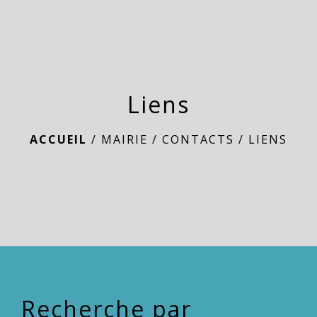
menu
Liens
ACCUEIL
/
MAIRIE
/
CONTACTS
/
LIENS
Recherche par