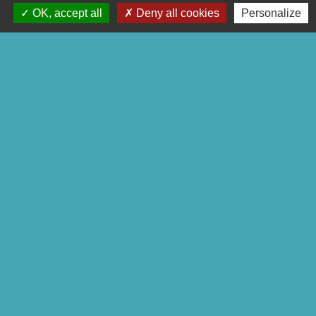
111 rue de la Chapelle
OK, accept all
Deny all cookies
Personalize
57810 Avricourt - FRANCE
+33 3 87 24 60 33
Liens
commune de Réchicourt
COMMUNE de MOUSSEY
C.C.S.M.S
P.N.R.L
Trott' Balade