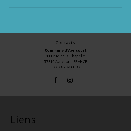
Contacts
Commune d’Avricourt
111 rue de la Chapelle
57810 Avricourt - FRANCE
+33 3 87 24 60 33
Liens