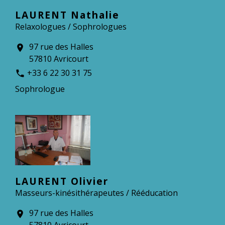
LAURENT Nathalie
Relaxologues / Sophrologues
97 rue des Halles
location_on
57810 Avricourt
+33 6 22 30 31 75
phone
Sophrologue
LAURENT Olivier
Masseurs-kinésithérapeutes / Rééducation
97 rue des Halles
location_on
57810 Avricourt