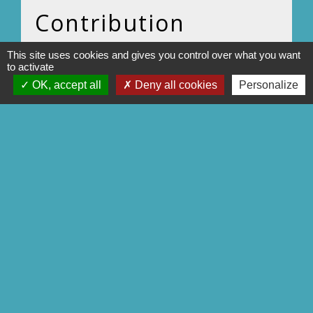
Contribution
toutes les contributions seront soumise à
This site uses cookies and gives you control over what you want
to activate
validation
OK, accept all
Deny all cookies
Personalize
Accès à la contribution
Contacts
Commune d’Avricourt
111 rue de la Chapelle
57810 Avricourt - FRANCE
+33 3 87 24 60 33