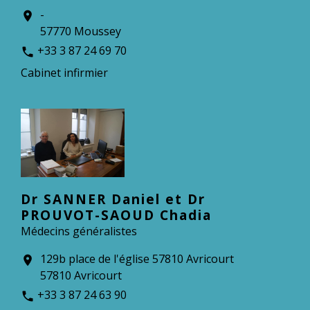
-
location_on
57770 Moussey
+33 3 87 24 69 70
phone
Cabinet infirmier
Dr SANNER Daniel et Dr
PROUVOT-SAOUD Chadia
Médecins généralistes
129b place de l'église 57810 Avricourt
location_on
57810 Avricourt
+33 3 87 24 63 90
phone