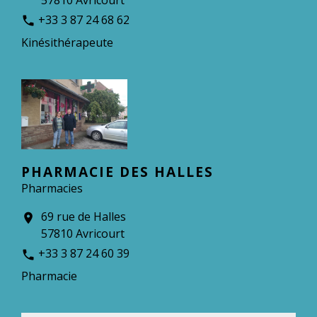
+33 3 87 24 68 62
phone
Kinésithérapeute
PHARMACIE DES HALLES
Pharmacies
69 rue de Halles
location_on
57810 Avricourt
+33 3 87 24 60 39
phone
Pharmacie