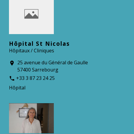
Hôpital St Nicolas
Hôpitaux / Cliniques
25 avenue du Général de Gaulle
location_on
57400 Sarrebourg
+33 3 87 23 24 25
phone
Hôpital