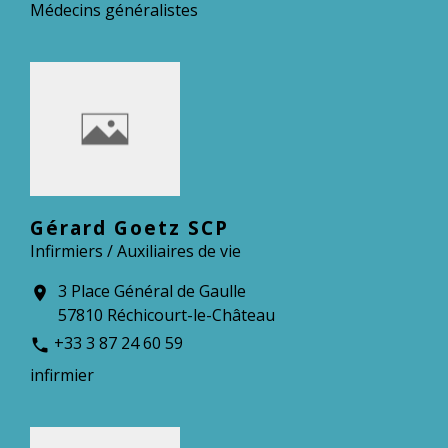
Médecins généralistes
Gérard Goetz SCP
Infirmiers / Auxiliaires de vie
3 Place Général de Gaulle
location_on
57810 Réchicourt-le-Château
+33 3 87 24 60 59
phone
infirmier