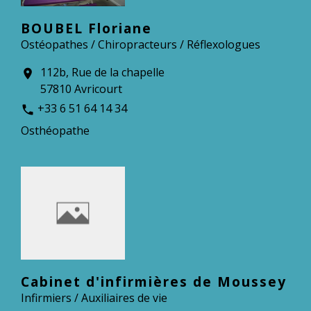
BOUBEL Floriane
Ostéopathes / Chiropracteurs / Réflexologues
112b, Rue de la chapelle
location_on
57810 Avricourt
+33 6 51 64 14 34
phone
Osthéopathe
Cabinet d'infirmières de Moussey
Infirmiers / Auxiliaires de vie