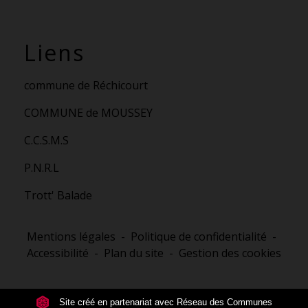
Liens
commune de Réchicourt
COMMUNE de MOUSSEY
C.C.S.M.S
P.N.R.L
Trott' Balade
Mentions légales
-
Politique de confidentialité
-
Accessibilité
-
Plan du site
-
Gestion des cookies
Site créé en partenariat avec Réseau des Communes