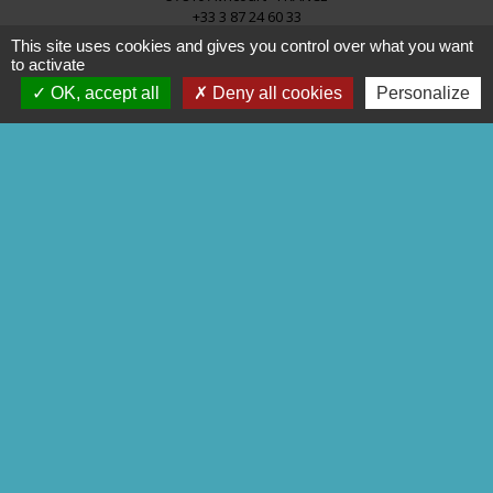
+33 3 87 24 60 33
This site uses cookies and gives you control over what you want
to activate
OK, accept all
Deny all cookies
Personalize
Liens
commune de Réchicourt
COMMUNE de MOUSSEY
C.C.S.M.S
P.N.R.L
Trott' Balade