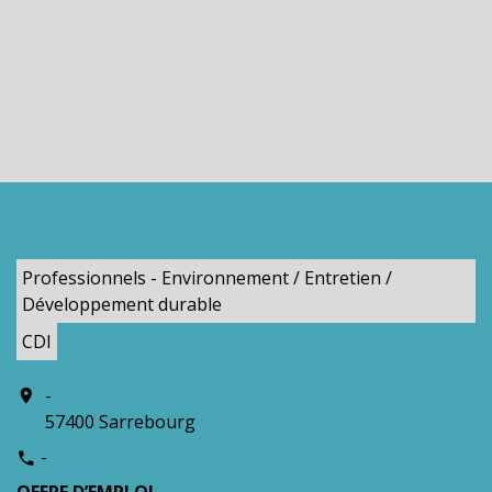
Professionnels - Environnement / Entretien /
Développement durable
CDI
-
location_on
57400 Sarrebourg
-
phone
OFFRE D’EMPLOI