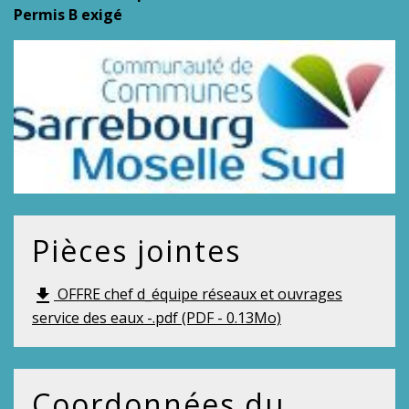
Permis B exigé
Pièces jointes
OFFRE chef d_équipe réseaux et ouvrages
file_download
service des eaux -.pdf (PDF - 0.13Mo)
Coordonnées du