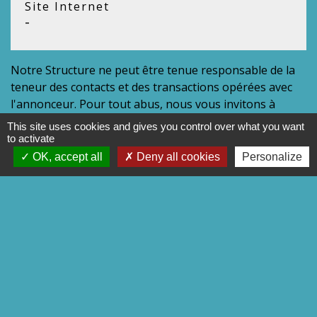
Site Internet
-
Notre Structure ne peut être tenue responsable de la
teneur des contacts et des transactions opérées avec
l'annonceur. Pour tout abus, nous vous invitons à
contacter l'équipe du site afin que nous puissions
This site uses cookies and gives you control over what you want
éventuellement retirer l'annonce.
to activate
OK, accept all
Deny all cookies
Personalize
Contacts
Commune d’Avricourt
111 rue de la Chapelle
57810 Avricourt - FRANCE
+33 3 87 24 60 33