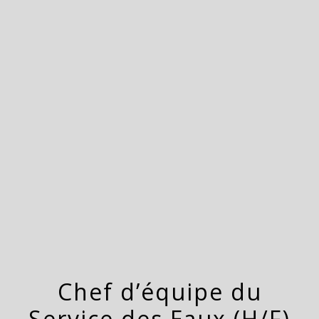
menu
Chef d’équipe du
Service des Eaux (H/F)