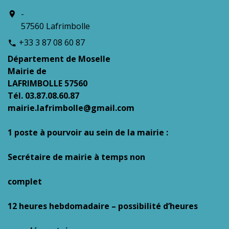
-
location_on
57560 Lafrimbolle
+33 3 87 08 60 87
phone
Département de Moselle
Mairie de
LAFRIMBOLLE 57560
Tél. 03.87.08.60.87
mairie.lafrimbolle@gmail.com
1 poste à pourvoir au sein de la mairie :
Secrétaire de mairie à temps non
complet
12 heures hebdomadaire – possibilité d’heures