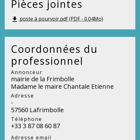
Pièces jointes
poste à pourvoir.pdf (PDF - 0.04Mo)
file_download
Coordonnées du
professionnel
Annonceur
mairie de la Frimbolle
Madame le maire Chantale Etienne
Adresse
-
57560 Lafrimbolle
Téléphone
+33 3 87 08 60 87
Adresse email