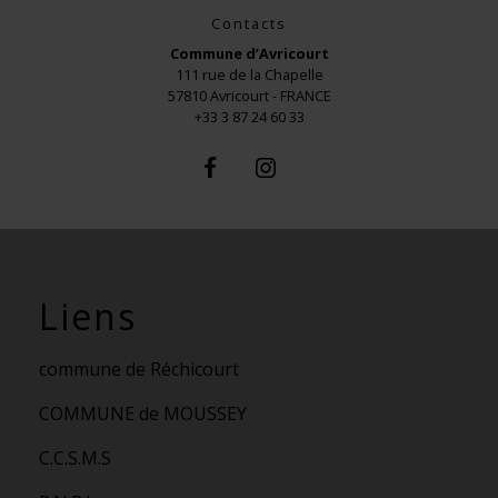
Contacts
Commune d’Avricourt
111 rue de la Chapelle
57810 Avricourt - FRANCE
+33 3 87 24 60 33
Liens
commune de Réchicourt
COMMUNE de MOUSSEY
C.C.S.M.S