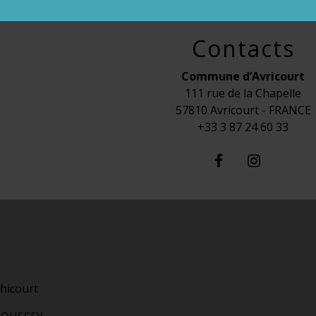
Contacts
Commune d’Avricourt
111 rue de la Chapelle
57810 Avricourt - FRANCE
+33 3 87 24 60 33
hicourt