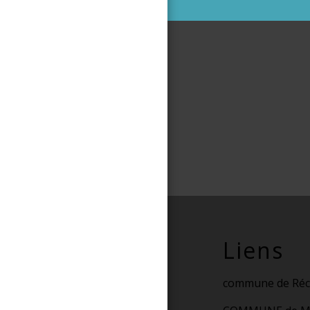
Liens
commune de Réc