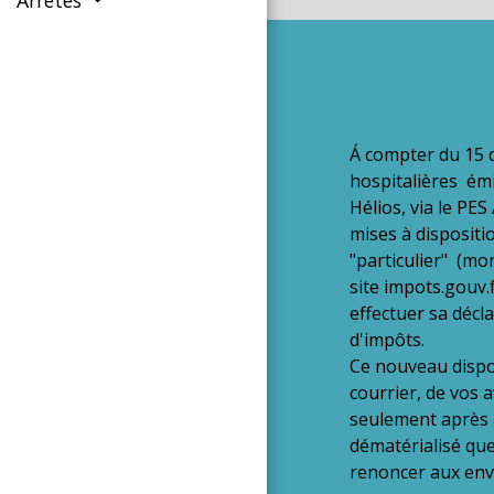
Á compter du 15 d
hospitalières ém
Hélios, via le PE
mises à dispositi
"particulier" (mo
site impots.gouv.
effectuer sa décl
d'impôts.
Ce nouveau dispos
courrier, de vos 
seulement après av
dématérialisé que
renoncer aux env