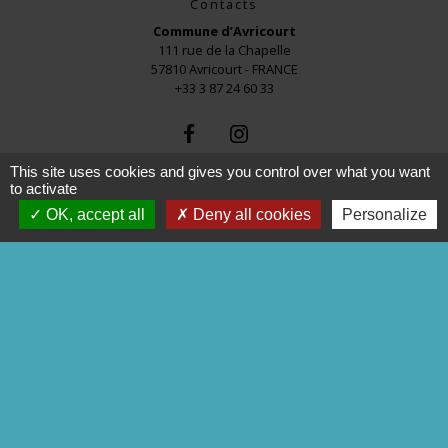
Contacts
Commune d’Avricourt
111 rue de la Chapelle
57810 Avricourt - FRANCE
+33 3 87 24 60 33
This site uses cookies and gives you control over what you want
to activate
OK, accept all
Deny all cookies
Personalize
Liens
commune de Réchicourt
COMMUNE de MOUSSEY
C.C.S.M.S
P.N.R.L