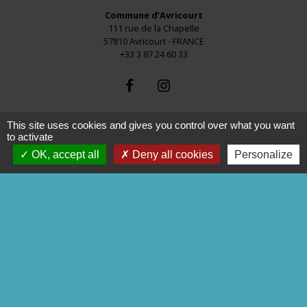
Commune d’Avricourt
111 rue de la Chapelle
57810 Avricourt - FRANCE
+33 3 87 24 60 33
This site uses cookies and gives you control over what you want
to activate
OK, accept all
Deny all cookies
Personalize
Liens
commune de Réchicourt
COMMUNE de MOUSSEY
C.C.S.M.S
P.N.R.L